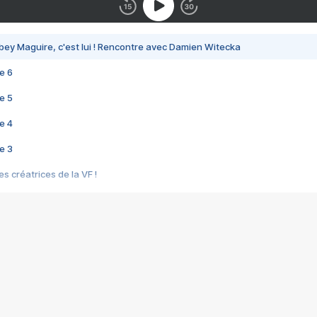
bey Maguire, c'est lui ! Rencontre avec Damien Witecka
e 6
e 5
e 4
e 3
s créatrices de la VF !
e 2
e 1
e Mektoub My Love arrive enfin ! Rencontre avec Shaïn Boumedine et Sal
i : après Toni en famille
elle réalise le bouleversant Dites lui que je l'aime