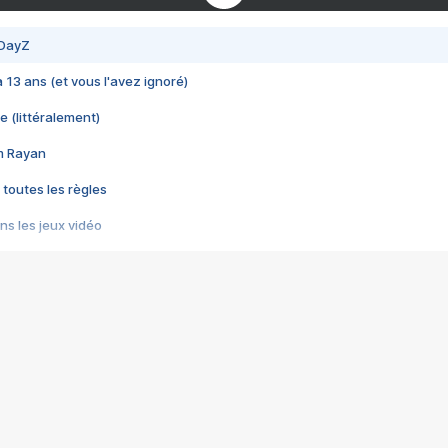
 DayZ
 a 13 ans (et vous l'avez ignoré)
e (littéralement)
im Rayan
 toutes les règles
s les jeux vidéo
us choquant de Rockstar ? - Le scandale BULLY
e plus moche de Steam
du RÊVE tourne au CAUCHEMAR
pendant 8 heures
it… à tort
umiliés par un jeu vidéo