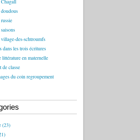
 Chagall
 doudous
russie
 saisons
village-des-schtroumfs
 dans les trois écritures
 littérature en maternelle
t de classe
chages du coin regroupement
gories
e
(23)
21)