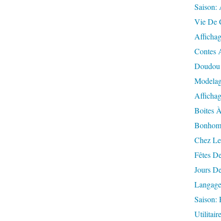
Saison:
Vie De 
Afficha
Contes 
Doudou
Modelag
Afficha
Boites 
Bonhomm
Chez Le
Fêtes D
Jours D
Langage
Saison: 
Utilitair