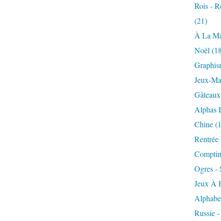
Rois - R
(21)
À La Man
Noël
(18
Graphism
Jeux-Ma
Gâteaux
Alphas 
Chine
(1
Rentrée
Comptin
Ogres - 
Jeux À 
Alphabet
Russie -