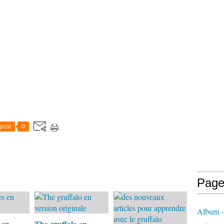
post
0
Page
Album - 
 en
The gruffalo en