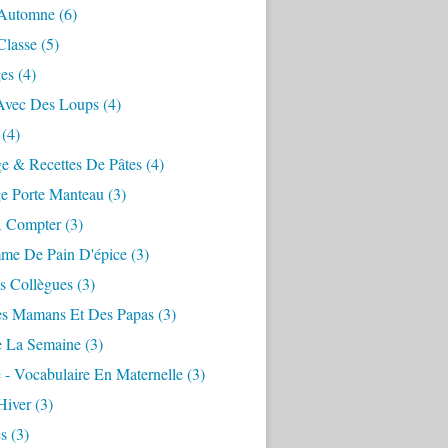
 Automne
(6)
Classe
(5)
ges
(4)
Avec Des Loups
(4)
(4)
e & Recettes De Pâtes
(4)
ge Porte Manteau
(3)
À Compter
(3)
e De Pain D'épice
(3)
s Collègues
(3)
es Mamans Et Des Papas
(3)
e La Semaine
(3)
 - Vocabulaire En Maternelle
(3)
Hiver
(3)
es
(3)