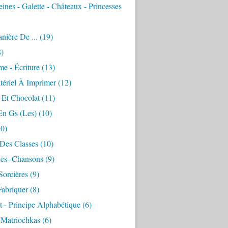
eines - Galette - Châteaux - Princesses
ière De ...
(19)
)
e - Écriture
(13)
tériel À Imprimer
(12)
 Et Chocolat
(11)
En Gs (les)
(10)
0)
 Des Classes
(10)
es- Chansons
(9)
Sorcières
(9)
Fabriquer
(8)
 - Principe Alphabétique
(6)
 Matriochkas
(6)