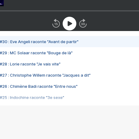
#30 : Eve Angeli raconte "Avant de partir"
#29 : MC Solaar raconte "Bouge de là"
28 : Lorie raconte "Je vais vite"
#27 : Christophe Willem raconte "Jacques a dit"
#26 : Chimène Badi raconte "Entre nous"
#25 : Indochine raconte "3e sexe"
#24 : Zaho raconte "C'est chelou"
#23 : Patrick Bruel raconte "Au café des délices"
#22 : Kyo raconte "Le chemin"