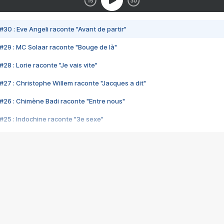
#30 : Eve Angeli raconte "Avant de partir"
#29 : MC Solaar raconte "Bouge de là"
28 : Lorie raconte "Je vais vite"
#27 : Christophe Willem raconte "Jacques a dit"
#26 : Chimène Badi raconte "Entre nous"
#25 : Indochine raconte "3e sexe"
#24 : Zaho raconte "C'est chelou"
#23 : Patrick Bruel raconte "Au café des délices"
#22 : Kyo raconte "Le chemin"
#21 : Nolwenn Leroy raconte "Cassé"
#20 : Patrick Hernandez raconte "Born to be alive"